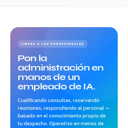
LIBERA A LOS PROFESIONALES
Pon la
administración en
manos de un
empleado de IA.
Cualificando consultas, reservando
reuniones, respondiendo al personal —
basado en el conocimiento propio de
tu despacho. Operativo en menos de