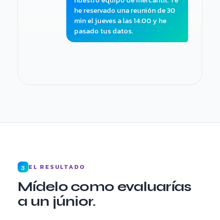
nuestro equipo de mercantil. Te
he reservado una reunión de 30
min el jueves a las 14:00 y he
pasado tus datos.
Cualificado · reunión reservada ·
profesional informado
EL RESULTADO
3
Mídelo como evaluarías
a un júnior.