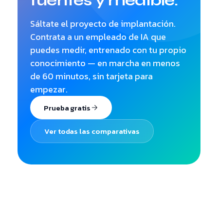
fuentes y medible.
Sáltate el proyecto de implantación.
Contrata a un empleado de IA que
puedes medir, entrenado con tu propio
conocimiento — en marcha en menos
de 60 minutos, sin tarjeta para
empezar.
Prueba gratis
Ver todas las comparativas