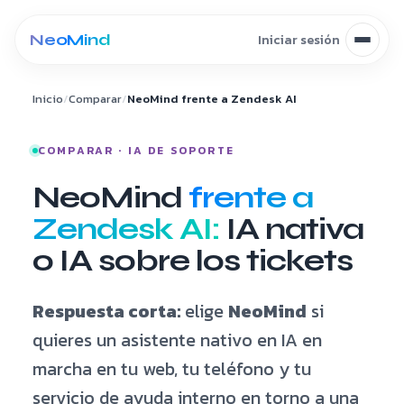
Saltar al contenido
Inicio
/
Comparar
/
NeoMind frente a Zendesk AI
COMPARAR · IA DE SOPORTE
NeoMind
frente a
Zendesk AI:
IA nativa
o IA sobre los tickets
Respuesta corta:
elige
NeoMind
si
quieres un asistente nativo en IA en
marcha en tu web, tu teléfono y tu
servicio de ayuda interno en torno a una