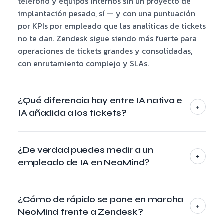
teléfono y equipos internos sin un proyecto de
implantación pesado, sí — y con una puntuación
por KPIs por empleado que las analíticas de tickets
no te dan. Zendesk sigue siendo más fuerte para
operaciones de tickets grandes y consolidadas,
con enrutamiento complejo y SLAs.
¿Qué diferencia hay entre IA nativa e
+
IA añadida a los tickets?
Los sistemas nativos en IA como NeoMind se
construyen desde el primer día en torno a la
¿De verdad puedes medir a un
+
recuperación basada en tus fuentes y a los
empleado de IA en NeoMind?
agentes — las respuestas citan tus documentos y
Sí. Defines un objetivo de negocio y unos KPIs
el sistema no se inventa respuestas. Zendesk
ponderados, y un juez de IA puntúa cada
añadió funciones de IA encima de un producto de
¿Cómo de rápido se pone en marcha
+
conversación contra ese baremo, todo recogido en
tickets consolidado, lo que aporta fiabilidad y
NeoMind frente a Zendesk?