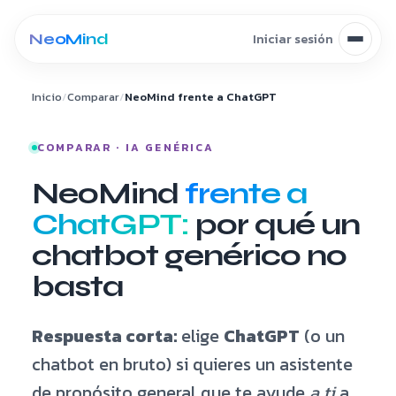
Saltar al contenido
Inicio
/
Comparar
/
NeoMind frente a ChatGPT
COMPARAR · IA GENÉRICA
NeoMind
frente a
ChatGPT:
por qué un
chatbot genérico no
basta
Respuesta corta:
elige
ChatGPT
(o un
chatbot en bruto) si quieres un asistente
de propósito general que te ayude
a ti
a