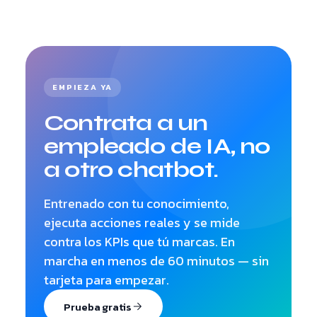
EMPIEZA YA
Contrata a un
empleado de IA, no
a otro chatbot.
Entrenado con tu conocimiento,
ejecuta acciones reales y se mide
contra los KPIs que tú marcas. En
marcha en menos de 60 minutos — sin
tarjeta para empezar.
Prueba gratis