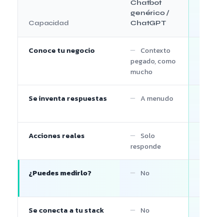
Chatbot
genérico /
Capacidad
ChatGPT
NeoM
Conoce tu negocio
Contexto
B
pegado, como
citas
mucho
Se inventa respuestas
A menudo
R
algo
Acciones reales
Solo
R
responde
deriv
¿Puedes medirlo?
No
O
de m
Se conecta a tu stack
No
W